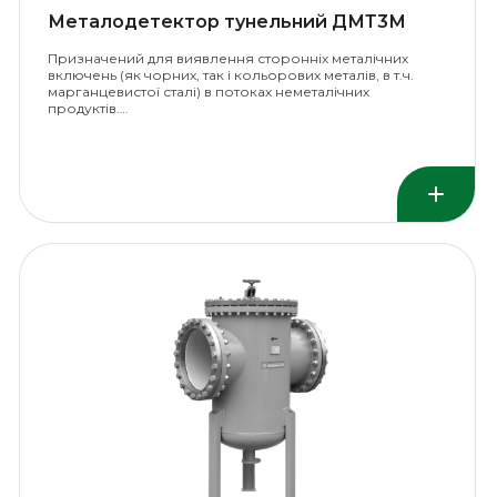
Металодетектор тунельний ДМТ3М
Призначений для виявлення сторонніх металічних
включень (як чорних, так і кольорових металів, в т.ч.
марганцевистої сталі) в потоках неметалічних
продуктів….