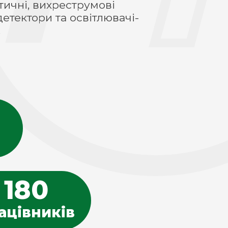
атичні, вихреструмові
етектори та освітлювачі-
.
180
ацівників