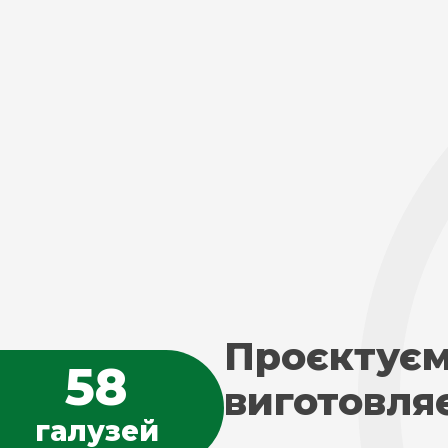
Проєктуєм
58
виготовля
галузей