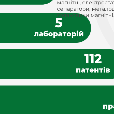
магнітні, електрост
сепаратори, металод
грязьовики магнітні
5
лабораторій
112
патентів
пр