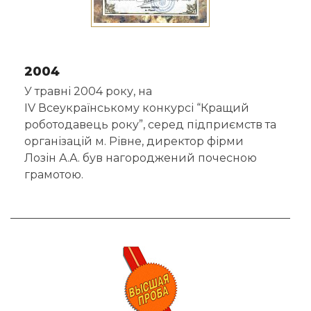
2004
У
травні
2004 року, на
IV
Всеукраїнському
конкурсі
“Кращий
роботодавець року”, серед підприємств та
організацій м. Рівне, директор фірми
Лозін
А.
А.
був нагороджений почесною
грамотою.