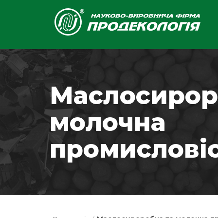
Маслосирор
молочна
промислові