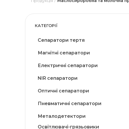
Продукція
Маслосироробна та молочна п
КАТЕГОРІЇ
Сепаратори тертя
Магнітні сепаратори
Електричні сепаратори
NIR сепаратори
Оптичні сепаратори
Пневматичні сепаратори
Металодетектори
Освітлювачі-грязьовики