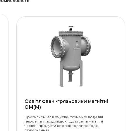
ромисловість
Освітлювачі-грязьовики магнітні
ОМ(М)
Призначені для очистки технічної води від
нерозчинних домішок, що містять магнітні
частки (продукти корозії водопроводів,
обладнання)….