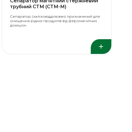
Сепаратор магнітний стержневий
трубний СТМ (СТМ-М)
Сепаратор (залізовідділювач) призначений для
очищення рідких продуктів від феромагнітних
домішок.