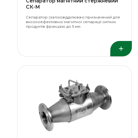
Сепаратор магнітний стержневий
СК-М
Сепаратор (залізовідділювач) призначений для
високоефективної магнітної сепарації сипких
продуктів фракцією до 5 мм.