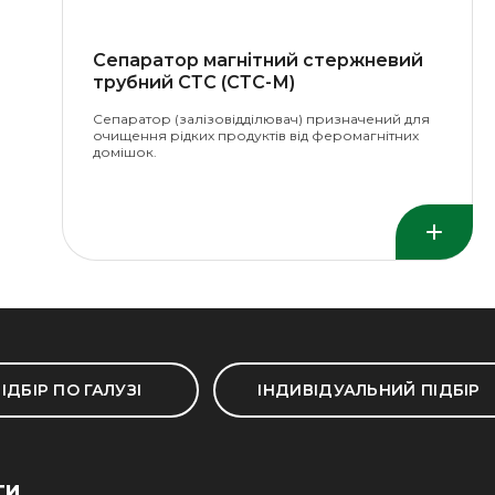
Сепаратор магнітний стержневий
трубний СТС (СТС-М)
Сепаратор (залізовідділювач) призначений для
очищення рідких продуктів від феромагнітних
домішок.
ІДБІР ПО ГАЛУЗІ
ІНДИВІДУАЛЬНИЙ ПІДБІР
ГИ