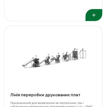
стрічковим конвеєром.
Лінія переробки друкованих плат
Призначений для виявлення як металічних, так і
габаритних неметалічних предметів (камінь і т.п. – ДМП