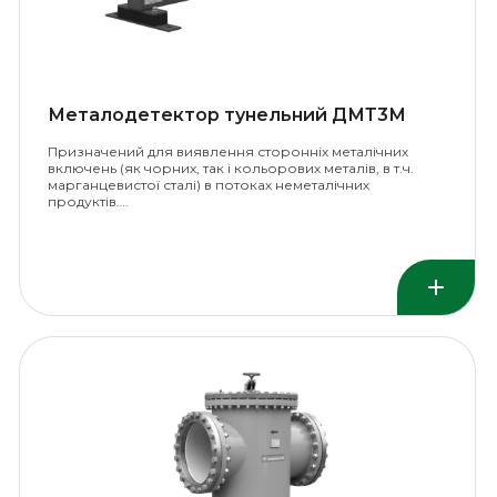
Металодетектор тунельний ДМТ3М
Призначений для виявлення сторонніх металічних
включень (як чорних, так і кольорових металів, в т.ч.
марганцевистої сталі) в потоках неметалічних
продуктів….