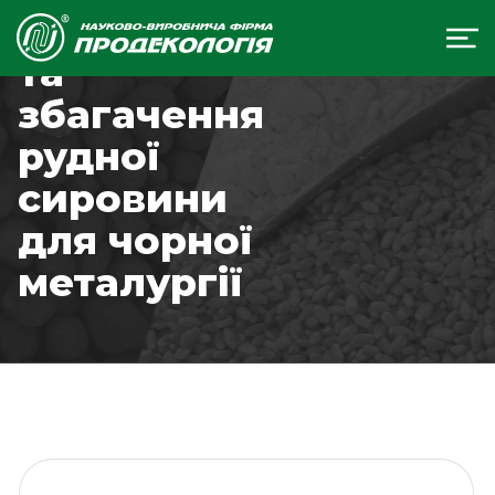
Добування
та
збагачення
рудної
сировини
для чорної
металургії