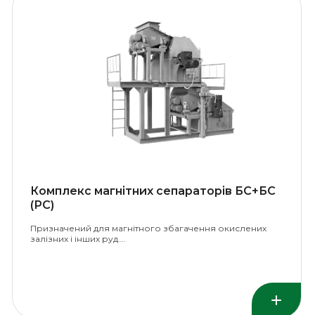
Комплекс магнітних сепараторів БС+БС
(РС)
Призначений для магнітного збагачення окислених
залізних і інших руд….