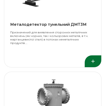
Металодетектор тунельний ДМТ3М
Призначений для виявлення сторонніх металічних
включень (як чорних, так і кольорових металів, в т.ч.
марганцевистої сталі) в потоках неметалічних
продуктів….