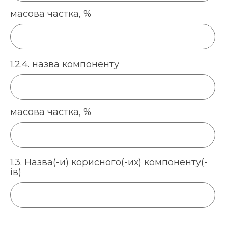
масова частка, %
1.2.4. назва компоненту
масова частка, %
1.3. Назва(-и) корисного(-их) компоненту(-
ів)