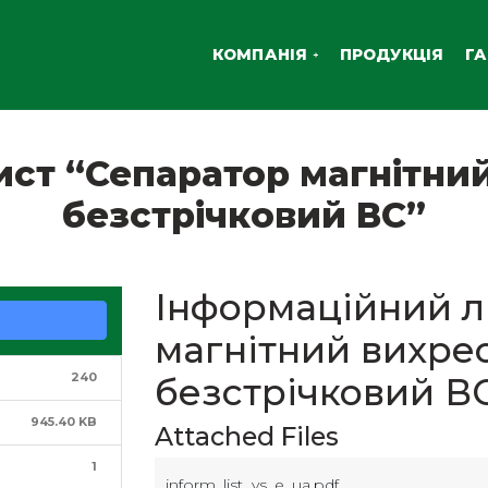
КОМПАНІЯ
ПРОДУКЦІЯ
ГА
ист “Сепаратор магнітни
безстрічковий ВС”
Інформаційний л
магнітний вихре
240
безстрічковий В
945.40 KB
Attached Files
1
inform_list_vs_e_ua.pdf