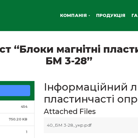
КОМПАНІЯ
ПРОДУКЦІЯ
ГА
т “Блоки магнітні пласт
БМ 3-28”
Інформаційний ли
пластинчасті опр
454
Attached Files
750.20 KB
40_БМ 3-28_укр.pdf
1