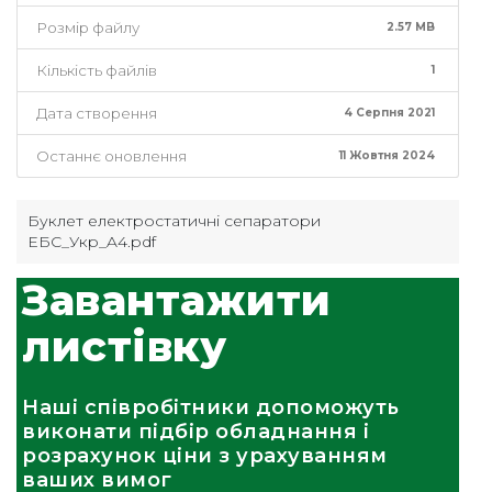
Розмір файлу
2.57 MB
Кількість файлів
1
Дата створення
4 Серпня 2021
Останнє оновлення
11 Жовтня 2024
Буклет електростатичні сепаратори
ЕБС_Укр_A4.pdf
Завантажити
листівку
Наші співробітники допоможуть
виконати підбір обладнання і
розрахунок ціни з урахуванням
ваших вимог